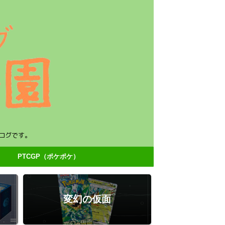
ログです。
PTCGP（ポケポケ）
変幻の仮面