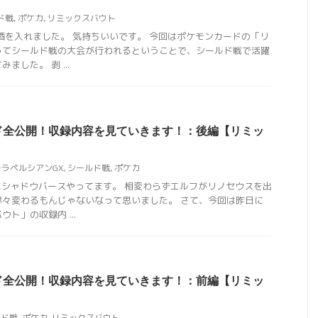
ド戦
,
ポケカ
,
リミックスバウト
酒を入れました。 気持ちいいです。 今回はポケモンカードの「リ
ってシールド戦の大会が行われるということで、シールド戦で活躍
ました。 剥 ...
ド全公開！収録内容を見ていきます！：後編【リミッ
ラペルシアンGX
,
シールド戦
,
ポケカ
にシャドウバースやってます。 相変わらずエルフがリノセウスを出
早々変わるもんじゃないなって思いました。 さて、今回は昨日に
ト」の収録内 ...
ド全公開！収録内容を見ていきます！：前編【リミッ
ルド戦
,
ポケカ
,
リミックスバウト