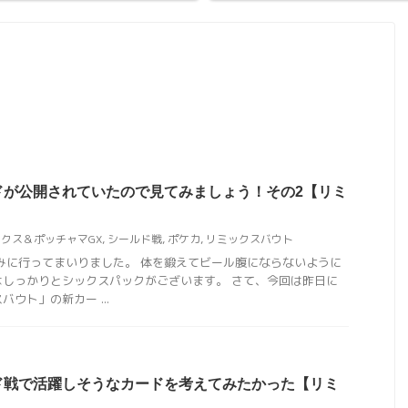
ドが公開されていたので見てみましょう！その2【リミ
クス＆ポッチャマGX
,
シールド戦
,
ポケカ
,
リミックスバウト
みに行ってまいりました。 体を鍛えてビール腹にならないように
はしっかりとシックスパックがございます。 さて、今回は昨日に
ウト」の新カー ...
ド戦で活躍しそうなカードを考えてみたかった【リミ