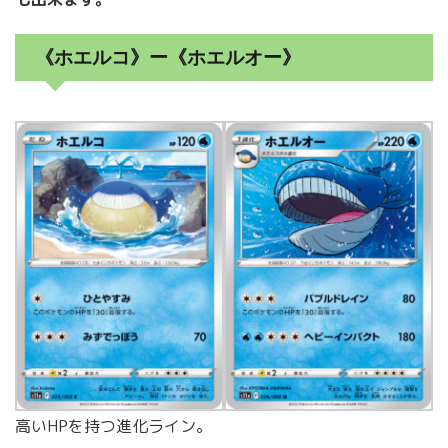
《ホエルコ》ー《ホエルオー》
高いHPを持つ進化ライン。