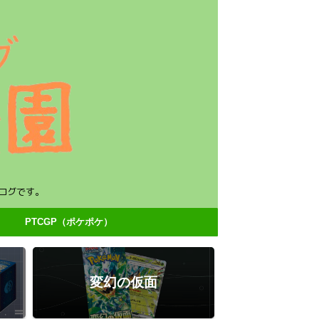
ログです。
PTCGP（ポケポケ）
変幻の仮面