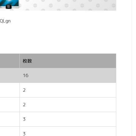
QLgn
枚数
16
2
2
3
3