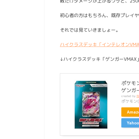
数だけダメージが上がるワザと、25
初心者の方はもちろん、既存プレイヤ
それでは見ていきましょー。
ハイクラスデッキ「インテレオンVM
↓ハイクラスデッキ「ゲンガーVMAX
ポケモ
ゲンガー
created by
R
ポケモン(P
Ama
Yah