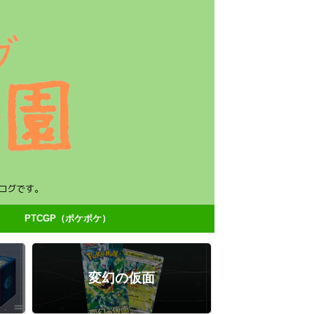
ログです。
PTCGP（ポケポケ）
変幻の仮面