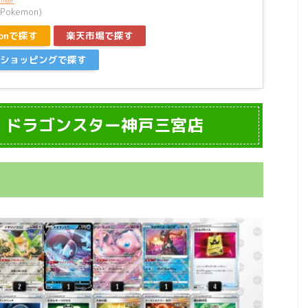
inker
okemon)
zonで探す
楽天市場で探す
ooショッピングで探す
 ドラゴンスター神戸三宮店
】