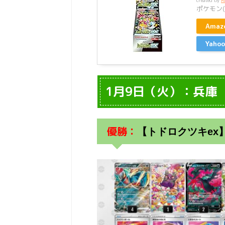
created by
R
ポケモン(P
Ama
Yah
1月9日（火）：兵庫
優勝：
【トドロクツキex