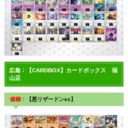
広島：
【CARDBOX】カードボックス 福
山店
優勝：
【悪リザードンex】