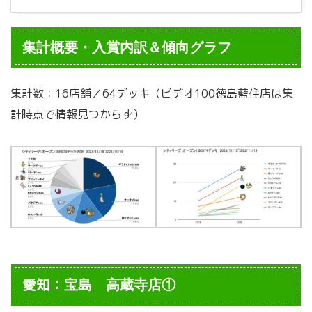
集計概要・入賞内訳＆傾向グラフ
集計数：16店舗／64デッキ（
ビデオ100徳島藍住店は集
計時点で情報見つからず
）
愛知：
宝島 高蔵寺店①