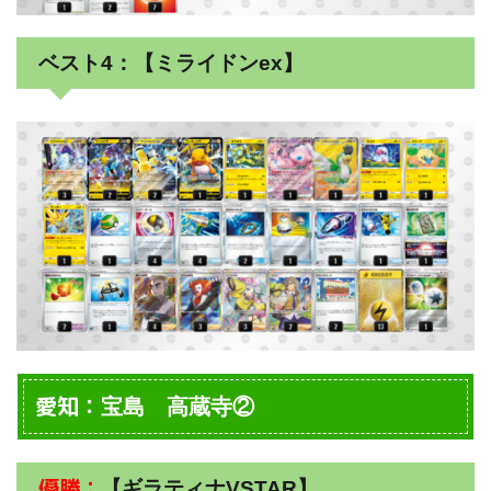
ベスト4：【ミライドンex】
愛知：
宝島 高蔵寺②
優勝：
【ギラティナVSTAR】