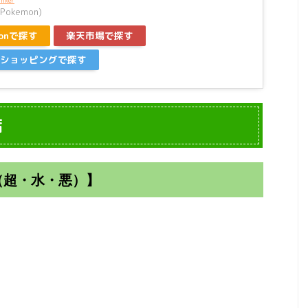
inker
okemon)
zonで探す
楽天市場で探す
ooショッピングで探す
店
（超・水・悪）】