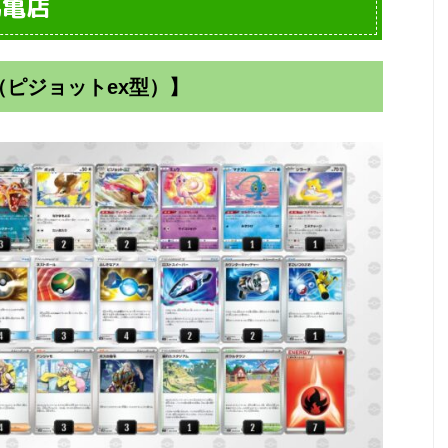
丸亀店
（ピジョットex型）】