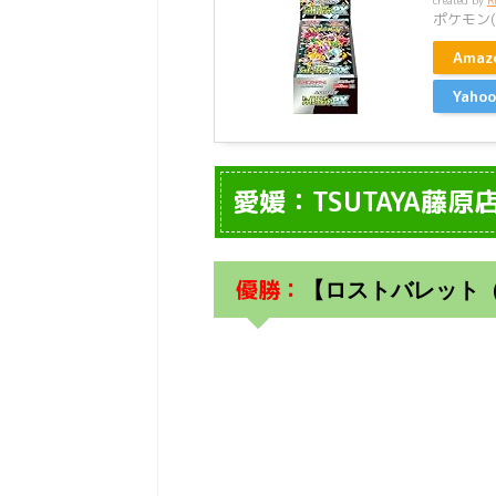
created by
R
ポケモン(P
Ama
Yah
愛媛：TSUTAYA藤原
優勝：
【ロストバレット