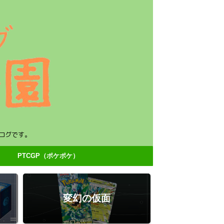
ログです。
PTCGP（ポケポケ）
変幻の仮面