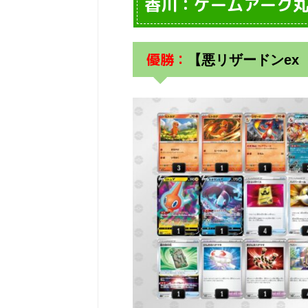
香川：ゲームアーク
優勝：
【悪リザードンex