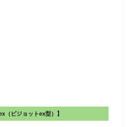
ex（ピジョットex型）】