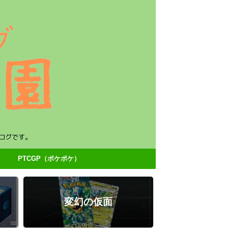
ログです。
PTCGP（ポケポケ）
変幻の仮面