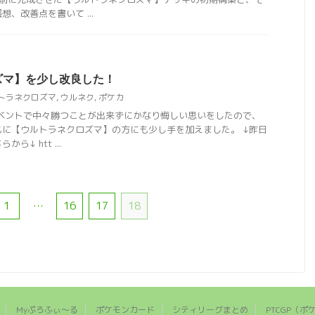
、改善点を書いて ...
ズマ】を少し改良した！
トラネクロズマ
,
ウルネク
,
ポケカ
イベントで中々勝つことが出来ずにかなり悔しい思いをしたので、
に【ウルトラネクロズマ】の方にも少し手を加えました。 ↓昨日
↓ htt ...
1
…
16
17
18
Myぷろふぃ～る
ポケモンカード
シティリーグまとめ
PTCGP（ポ