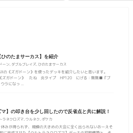
【ひのたまサーカス】を紹介
ドーン
,
ダブルブレイズ
,
ひのたまサーカス
GXの《ズガドーン》を使ったデッキを紹介したいと思います。
《ズガドーン》 たね 炎タイプ HP120 にげる：無無■『ブ
ラになっ ...
ズマ】の叩き台を少し回したので反省点と共に解説！
トラネクロズマ
,
ウルネク
,
ポケカ
々休みが得られず、規模の大きめの大会に全く出られないおーえそ
ど前に完成させた【ウルトラネクロズマ】デッキの初期構築と、そ