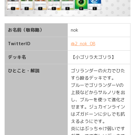
お名前（敬称略）
nok
TwitterID
@2_nok_08
デッキ名
【小ゴリラ大ゴリラ】
ひとこと・解説
ゴリランダーの火力でひた
すら殴るデッキです。
ブルーでゴリランダーVの
上技などからサルノリを出
し、ブルーを使って進化さ
せます。ジュカインライン
はズガドーンに少しでも抗
えるようにです。
炎にはぶっちゃけ弱いです