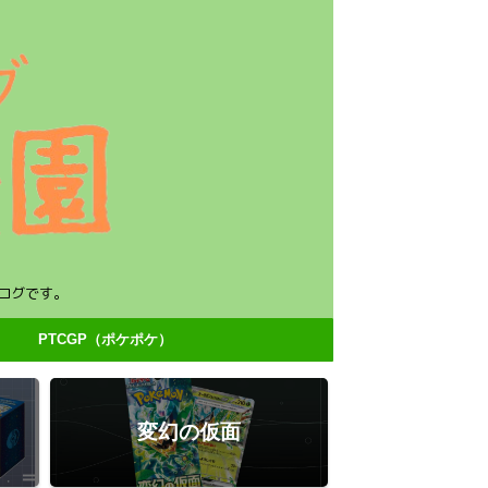
ログです。
PTCGP（ポケポケ）
変幻の仮面