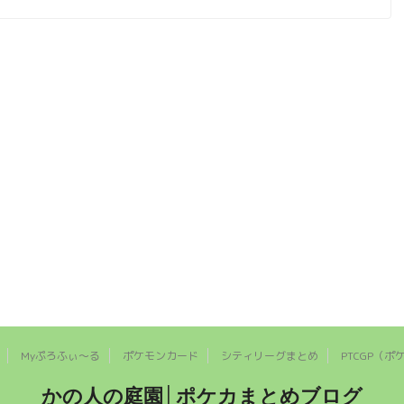
Myぷろふぃ～る
ポケモンカード
シティリーグまとめ
PTCGP（ポ
かの人の庭園│ポケカまとめブログ