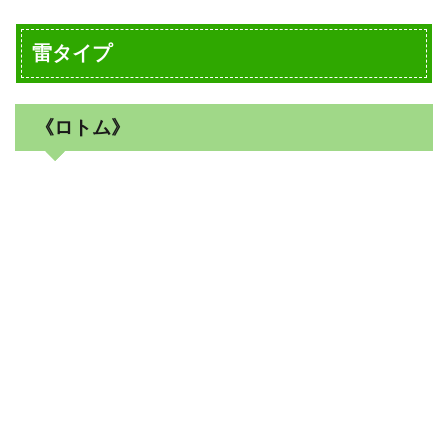
雷タイプ
《ロトム》