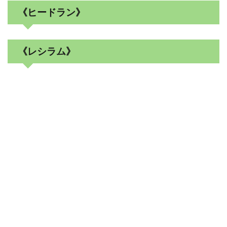
《ヒードラン》
《レシラム》