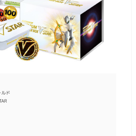
ールド
AR
）