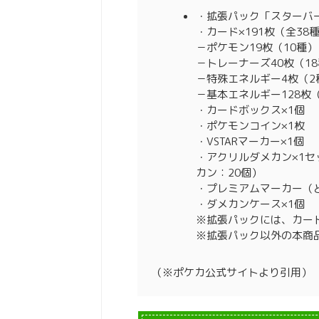
・拡張パック「スターバー
・カード×191枚（全38
－ポケモン19枚（10種）
－トレーナーズ40枚（1
－特殊エネルギー4枚（2
－基本エネルギー128枚（
・カードボックス×1個
・ポケモンコイン×1枚
・VSTARマーカー×1個
・アクリルダメカン×1セット
カン：20個）
・プレミアムマーカー（
・ダメカンケース×1個
※拡張パックには、カー
※拡張パック以外の本商
（※ポケカ公式サイトより引用）