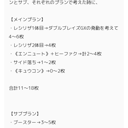
ンとサブ、それぞれのプランで考えた時に、
【メインプラン】
・レシリザ1体目→ダブルブレイズGXの発動を考えて
4～6枚
・レシリザ2体目→4枚
・《エンニュート》＋ヒーファク→計2～4枚
・サイド落ち→1～2枚
・《キュウコン》→0～2枚
合計11～18枚
【サブプラン】
・ブースター→3～5枚