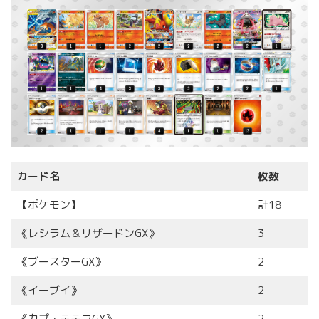
カード名
枚数
【ポケモン】
計18
《レシラム＆リザードンGX》
3
《ブースターGX》
2
《イーブイ》
2
《カプ・テテフGX》
2