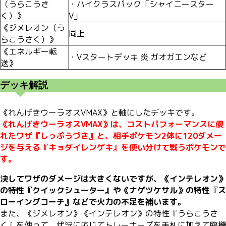
（うらこうさ
・ハイクラスパック「シャイニースター
く）》
V」
《ジメレオン（う
同上
らこうさく）》
《エネルギー転
・Vスタートデッキ 炎 ガオガエンなど
送》
デッキ解説
《れんげきウーラオスVMAX》と軸にしたデッキです。
《れんげきウーラオスVMAX》は、コストパフォーマンスに優
れたワザ『しっぷうづき』と、相手ポケモン2体に120ダメー
ジを与える『キョダイレンゲキ』を使い分けて戦うポケモンで
す。
決してワザのダメージは大きくないですが、《インテレオン》
の特性『クイックシューター』や《ナゲツケサル》の特性『ス
ローイングコーチ』などで火力の不足を補います。
また、《ジメレオン》《インテレオン》の特性『うらこうさ
く』を使って、状況に応じてトレーナーズを手札に加えて臨機