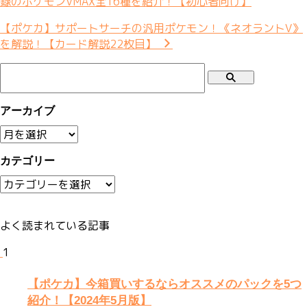
録のポケモンVMAX全16種を紹介！【初心者向け】
【ポケカ】サポートサーチの汎用ポケモン！《ネオラントV》
を解説！【カード解説22枚目】
アーカイブ
ア
ー
カテゴリー
カ
イ
カ
ブ
テ
ゴ
よく読まれている記事
リ
ー
1
【ポケカ】今箱買いするならオススメのパックを5つ
紹介！【2024年5月版】