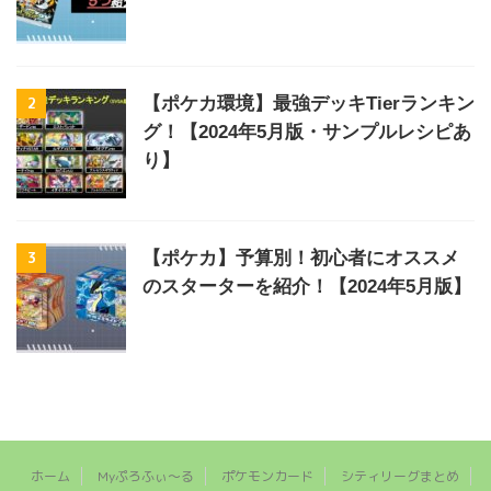
2
【ポケカ環境】最強デッキTierランキン
グ！【2024年5月版・サンプルレシピあ
り】
3
【ポケカ】予算別！初心者にオススメ
のスターターを紹介！【2024年5月版】
ホーム
Myぷろふぃ～る
ポケモンカード
シティリーグまとめ