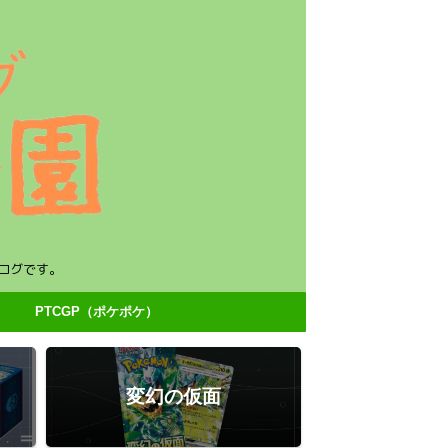
ログです。
PTCGP（ポケポケ）
変幻の仮面