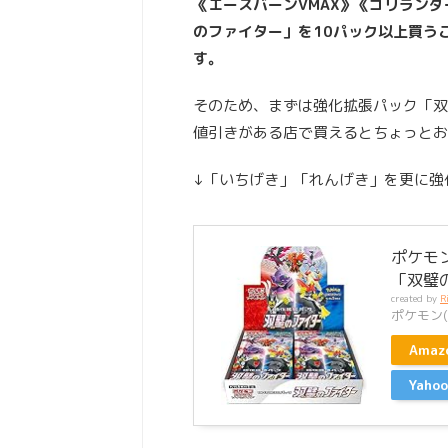
《エースバーンVMAX》《ゴリランダ
のファイター」を10パック以上買う
す。
そのため、まずは強化拡張パック「双
値引きがある店で買えるとちょっとお
↓「いちげき」「れんげき」を更に強
ポケモ
「双璧の
created by
R
ポケモン(P
Ama
Yah