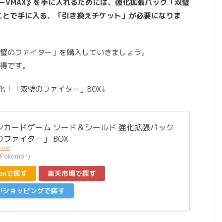
ーVMAX》を手に入れるためには、強化拡張パック「双璧
ことで手に入る、「引き換えチケット」が必要になりま
璧のファイター」を購入していきましょう。
得です。
化！「双璧のファイター」BOX↓
ンカードゲーム ソード＆シールド 強化拡張パック
ファイター」 BOX
inker
okemon)
zonで探す
楽天市場で探す
oo!ショッピングで探す