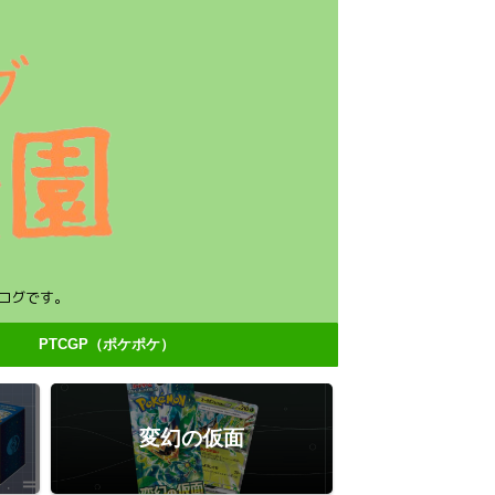
ログです。
PTCGP（ポケポケ）
変幻の仮面