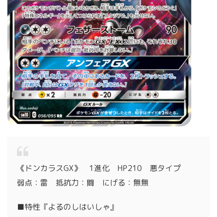
《ドンカラスGX》 1進化 HP210 悪タイプ
弱点：雷 抵抗力：闘 にげる：無無
■特性『よるのしはいしゃ』