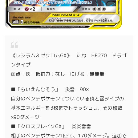
《レシラム＆ゼクロムGX》 たね HP270 ドラゴ
ンタイプ
弱点：妖 抵抗力：なし にげる：無無無
■『らいえんむそう』 炎雷 90×
自分のベンチポケモンについている炎と雷タイプの
基本エネルギーを3枚までトラッシュし、その枚数
×90ダメージ。
■『クロスブレイクGX』 炎炎雷雷
相手のベンチポケモン1匹に、170ダメージ。追加で