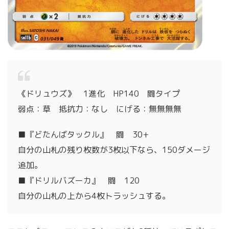
《ドリュウズ》 1進化 HP140 闘タイプ
弱点：草 抵抗力：なし にげる：無無無無
■『どたんばタックル』 闘 30+
自分の山札の残り枚数が3枚以下なら、150ダメージ
追加。
■『ドリルバズーカ』 闘 120
自分の山札の上から4枚トラッシュする。