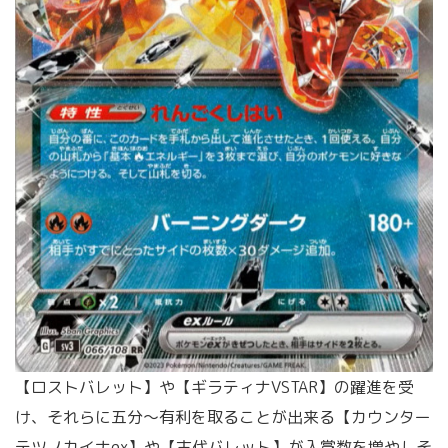
【ロストバレット】や【ギラティナVSTAR】の躍進を受
け、それらに五分～有利を取ることが出来る【カウンター
テツノカイナex】や【古代バレット】が入賞数を増やしそ